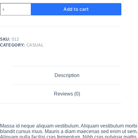
Add to cart
SKU:
012
CATEGORY:
CASUAL
Description
Reviews (0)
Massa id neque aliquam vestibulum. Aliquam vestibulum morbi
blandit cursus risus. Mauris a diam maecenas sed enim ut sem.
Aliquam nulla facilisi cras fermentum. Nibh cras pulvinar mattis