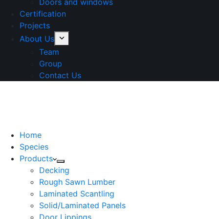
Doors and windows
Certification
Projects
About Us
Team
Group
Contact Us
Home
Species
Products
Decking
Rough Sawn Lumber
Laminated Scantling
Solid/Laminated Panels
Door Lippings