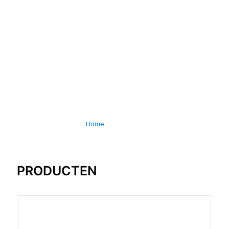
MUKULUNGU
PRODUCTEN & HOUTINFORMATIE
Home
»
Mukulungu
PRODUCTEN